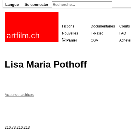
Langue
Se connecter
Fictions
Documentaires
Courts
artfilm.ch
Nouvelles
F-Rated
FAQ
Panier
CGV
Achete
Lisa Maria Pothoff
Acteurs et actrices
216.73.216.213