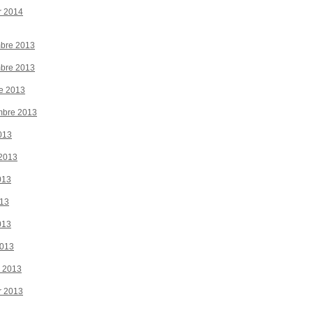
r 2014
bre 2013
bre 2013
e 2013
mbre 2013
013
 2013
013
013
013
2013
r 2013
r 2013