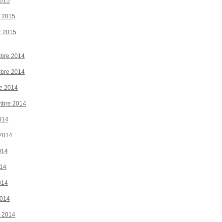
2015
r 2015
r 2015
bre 2014
bre 2014
e 2014
mbre 2014
014
 2014
014
014
014
2014
r 2014