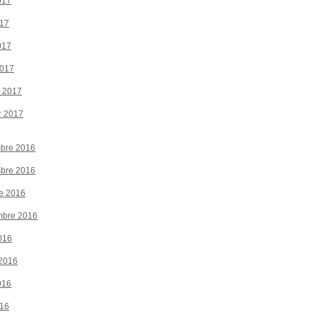
017
017
017
2017
r 2017
r 2017
bre 2016
bre 2016
e 2016
mbre 2016
016
 2016
016
016