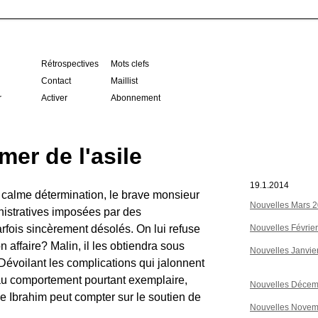
Rétrospectives
Mots clefs
Contact
Maillist
r
Activer
Abonnement
mer de l'asile
19.1.2014
 calme détermination, le brave monsieur
Nouvelles Mars 
nistratives imposées par des
arfois sincèrement désolés. On lui refuse
Nouvelles Févrie
 affaire? Malin, il les obtiendra sous
Nouvelles Janvie
Dévoilant les complications qui jalonnent
au comportement pourtant exemplaire,
Nouvelles Décem
e Ibrahim peut compter sur le soutien de
Nouvelles Novem