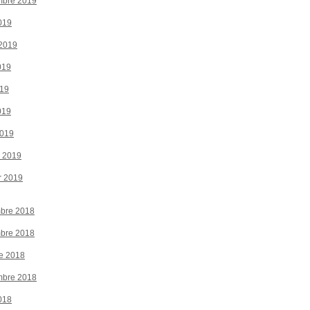
mbre 2019
019
 2019
019
019
019
2019
r 2019
r 2019
bre 2018
bre 2018
e 2018
mbre 2018
018