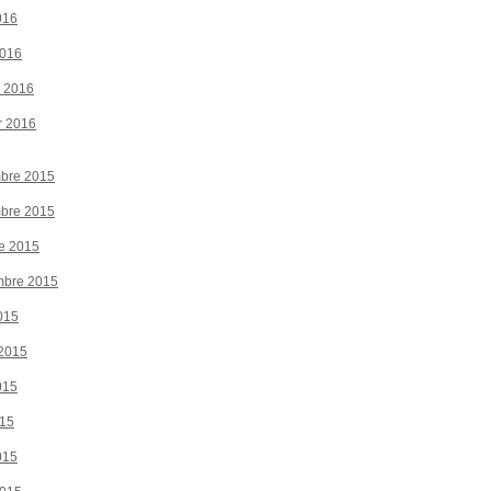
016
2016
r 2016
r 2016
bre 2015
bre 2015
e 2015
mbre 2015
015
 2015
015
015
015