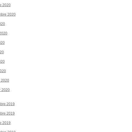
e 2020
mbre 2020
020
 2020
020
020
020
2020
r 2020
r 2020
bre 2019
bre 2019
e 2019