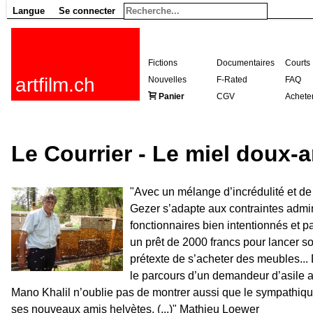
Langue
Se connecter
Fictions
Documentaires
Courts
artfilm.ch
Nouvelles
F-Rated
FAQ
Panier
CGV
Achete
Le Courrier - Le miel doux-a
"Avec un mélange d’incrédulité et de
Gezer s’adapte aux contraintes admi
fonctionnaires bien intentionnés et p
un prêt de 2000 francs pour lancer son
prétexte de s’acheter des meubles... 
le parcours d’un demandeur d’asile 
Mano Khalil n’oublie pas de montrer aussi que le sympathiqu
ses nouveaux amis helvètes. (...)" Mathieu Loewer