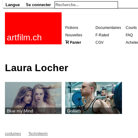
Langue
Se connecter
Fictions
Documentaires
Courts
artfilm.ch
Nouvelles
F-Rated
FAQ
Panier
CGV
Achete
Laura Locher
Blue my Mind
Goliath
costumes
Technikerin