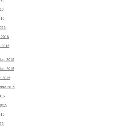
016
016
016
2016
r 2016
r 2016
bre 2015
bre 2015
e 2015
mbre 2015
015
 2015
015
015