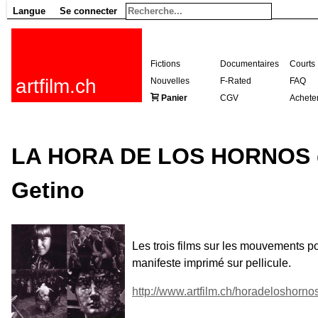
Langue
Se connecter
Fictions
Documentaires
Courts
artfilm.ch
Nouvelles
F-Rated
FAQ
Panier
CGV
Achete
LA HORA DE LOS HORNOS de
Getino
Les trois films sur les mouvements po
manifeste imprimé sur pellicule.
http://www.artfilm.ch/horadeloshorno