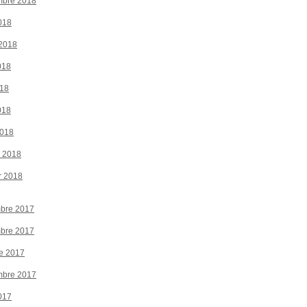
mbre 2018
018
 2018
018
018
018
2018
r 2018
r 2018
bre 2017
bre 2017
e 2017
mbre 2017
017