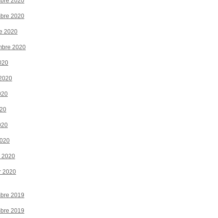
bre 2020
bre 2020
e 2020
mbre 2020
020
 2020
020
020
020
2020
r 2020
r 2020
bre 2019
bre 2019