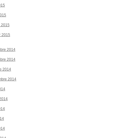
015
2015
r 2015
r 2015
bre 2014
bre 2014
e 2014
mbre 2014
014
 2014
014
014
014