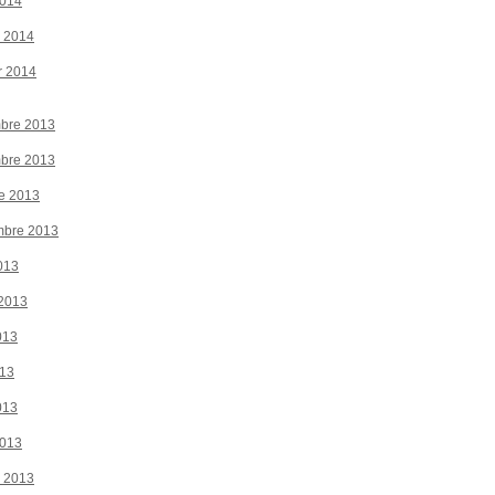
2014
r 2014
r 2014
bre 2013
bre 2013
e 2013
mbre 2013
013
 2013
013
013
013
2013
r 2013