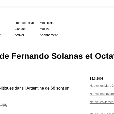
Rétrospectives
Mots clefs
Contact
Maillist
r
Activer
Abonnement
 Fernando Solanas et Octa
14.6.2008
Nouvelles Mars 
litiques dans l'Argentine de 68 sont un
Nouvelles Févrie
Nouvelles Janvie
s.jpg