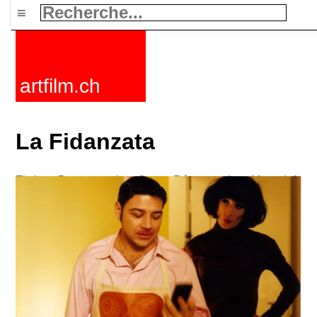
≡
artfilm.ch
La Fidanzata
Fictions
Documentaires
Courts
Rétrospectives
Mots clefs
Nouvelles
F-Rated
FAQ
Contact
Maillist
Panier
CGV
Acheter
Activer
Abonnement
216.73.216.190