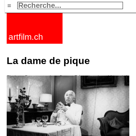
≡
artfilm.ch
La dame de pique
Fictions
Documentaires
Courts
Rétrospectives
Mots clefs
Nouvelles
F-Rated
FAQ
Contact
Maillist
Panier
CGV
Acheter
Activer
Abonnement
216.73.216.73