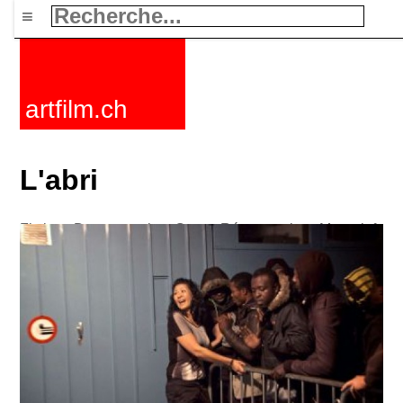
≡
artfilm.ch
L'abri
Fictions
Documentaires
Courts
Rétrospectives
Mots clefs
Nouvelles
F-Rated
FAQ
Contact
Maillist
Panier
CGV
Acheter
Activer
Abonnement
216.73.216.95