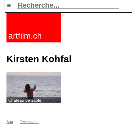
≡
artfilm.ch
Kirsten Kohfal
Château de sable
Son
Technikerin