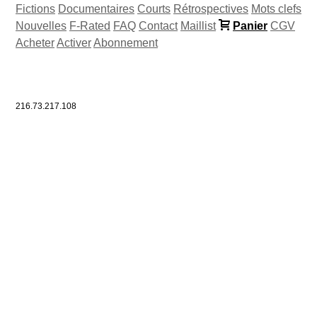
Fictions
Documentaires
Courts
Rétrospectives
Mots clefs
Nouvelles
F-Rated
FAQ
Contact
Maillist
Panier
CGV
Acheter
Activer
Abonnement
216.73.217.108