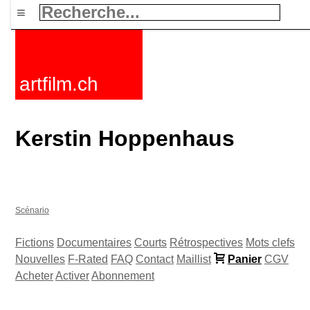
≡
artfilm.ch
Kerstin Hoppenhaus
Scénario
Fictions
Documentaires
Courts
Rétrospectives
Mots clefs
Nouvelles
F-Rated
FAQ
Contact
Maillist
Panier
CGV
Acheter
Activer
Abonnement