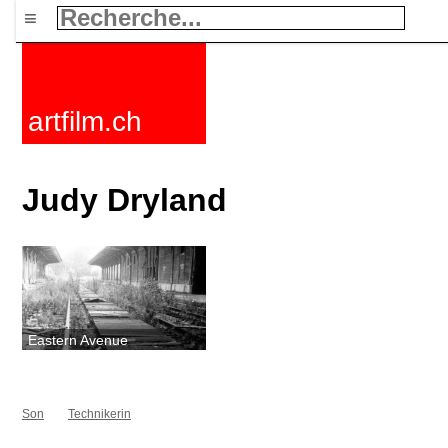
≡
artfilm.ch
Judy Dryland
Eastern Avenue
Son
Technikerin