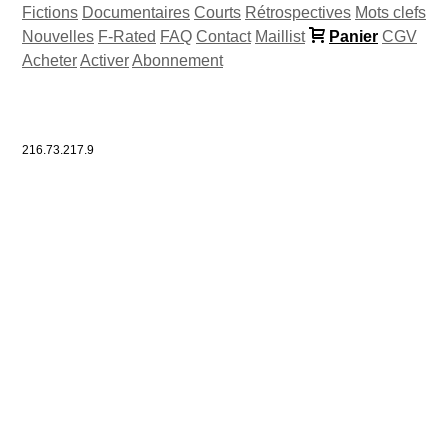
Fictions
Documentaires
Courts
Rétrospectives
Mots clefs
Nouvelles
F-Rated
FAQ
Contact
Maillist
Panier
CGV
Acheter
Activer
Abonnement
216.73.217.9