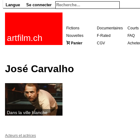
Langue
Se connecter
Fictions
Documentaires
Courts
artfilm.ch
Nouvelles
F-Rated
FAQ
Panier
CGV
Achete
José Carvalho
Dans la ville blanche
Acteurs et actrices