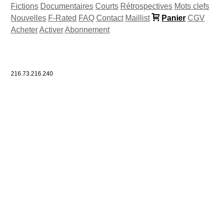
Fictions
Documentaires
Courts
Rétrospectives
Mots clefs
Nouvelles
F-Rated
FAQ
Contact
Maillist
Panier
CGV
Acheter
Activer
Abonnement
216.73.216.240