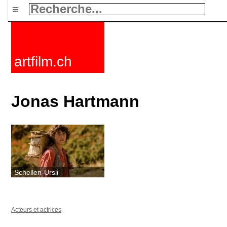
≡
artfilm.ch
Jonas Hartmann
Schellen-Ursli
Acteurs et actrices