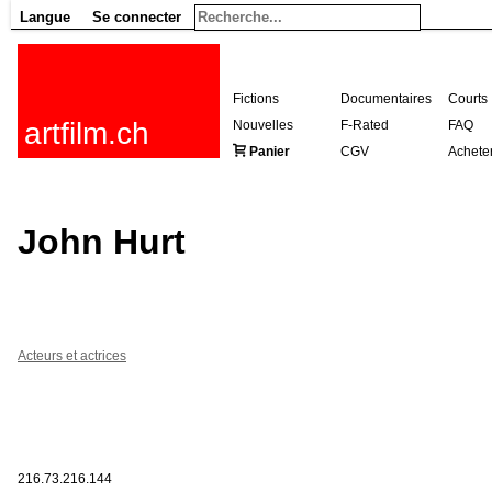
Langue
Se connecter
Fictions
Documentaires
Courts
artfilm.ch
Nouvelles
F-Rated
FAQ
Panier
CGV
Achete
John Hurt
Acteurs et actrices
216.73.216.144