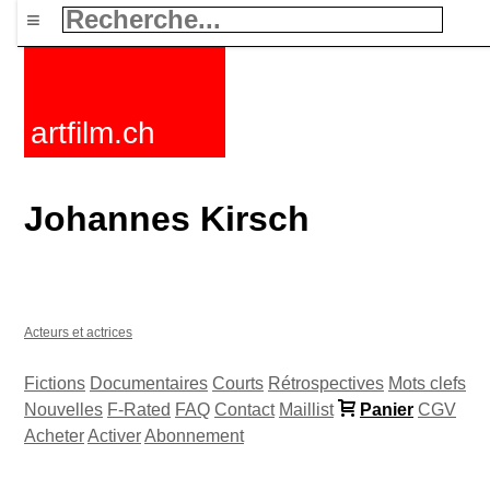
≡
artfilm.ch
Johannes Kirsch
Acteurs et actrices
Fictions
Documentaires
Courts
Rétrospectives
Mots clefs
Nouvelles
F-Rated
FAQ
Contact
Maillist
Panier
CGV
Acheter
Activer
Abonnement