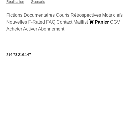
Réalisation
Scénario
Fictions
Documentaires
Courts
Rétrospectives
Mots clefs
Nouvelles
F-Rated
FAQ
Contact
Maillist
Panier
CGV
Acheter
Activer
Abonnement
216.73.216.147