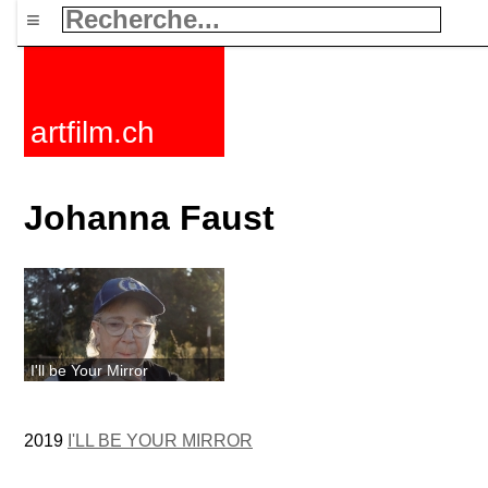
≡
artfilm.ch
Johanna Faust
I'll be Your Mirror
2019
I'LL BE YOUR MIRROR