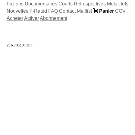
Fictions
Documentaires
Courts
Rétrospectives
Mots clefs
Nouvelles
F-Rated
FAQ
Contact
Maillist
Panier
CGV
Acheter
Activer
Abonnement
216.73.216.165