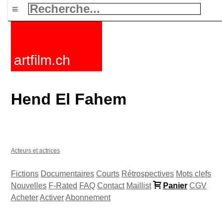
≡
artfilm.ch
Hend El Fahem
Acteurs et actrices
Fictions
Documentaires
Courts
Rétrospectives
Mots clefs
Nouvelles
F-Rated
FAQ
Contact
Maillist
Panier
CGV
Acheter
Activer
Abonnement