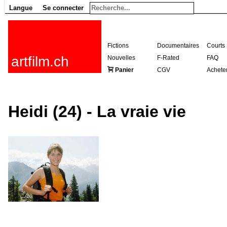
Langue
Se connecter
Fictions
Documentaires
Courts
artfilm.ch
Nouvelles
F-Rated
FAQ
Panier
CGV
Achete
Heidi (24) - La vraie vie
216.73.216.202