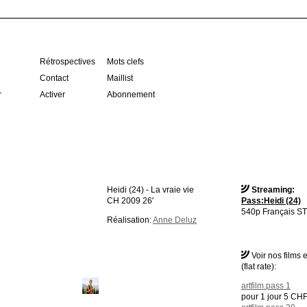
Rétrospectives
Mots clefs
Contact
Maillist
r
Activer
Abonnement
Heidi (24) - La vraie vie
Streaming:
CH 2009 26'
Pass:Heidi (24)
540p Français ST
Réalisation:
Anne Deluz
Voir nos films
(flat rate):
artfilm.pass 1
pour 1 jour 5 CH