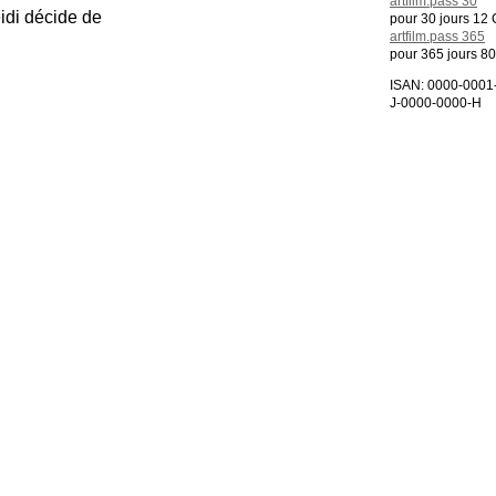
artfilm.pass 30
idi décide de
pour 30 jours 12
artfilm.pass 365
pour 365 jours 8
ISAN: 0000-0001
J-0000-0000-H