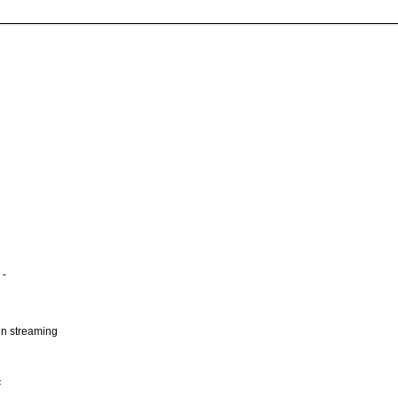
 -
 en streaming
F