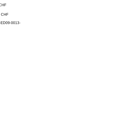
 CHF
0 CHF
-ED09-0013-