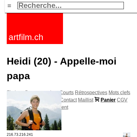
≡
artfilm.ch
Heidi (20) - Appelle-moi
papa
Fictions
Documentaires
Courts
Rétrospectives
Mots clefs
Nouvelles
F-Rated
FAQ
Contact
Maillist
Panier
CGV
Acheter
Activer
Abonnement
216.73.216.241