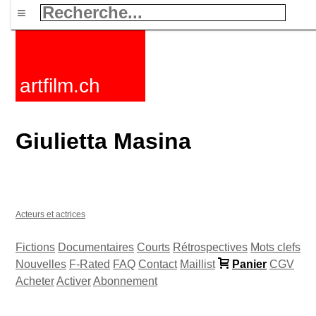
≡
artfilm.ch
Giulietta Masina
Acteurs et actrices
Fictions
Documentaires
Courts
Rétrospectives
Mots clefs
Nouvelles
F-Rated
FAQ
Contact
Maillist
Panier
CGV
Acheter
Activer
Abonnement