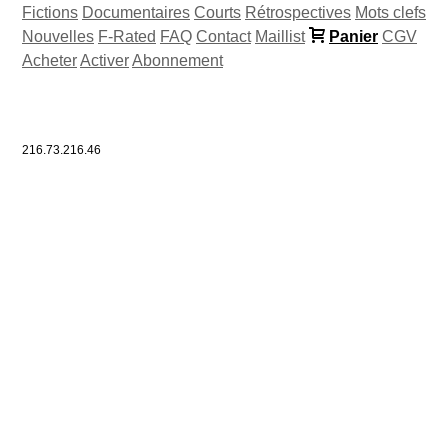
Fictions
Documentaires
Courts
Rétrospectives
Mots clefs
Nouvelles
F-Rated
FAQ
Contact
Maillist
Panier
CGV
Acheter
Activer
Abonnement
216.73.216.46