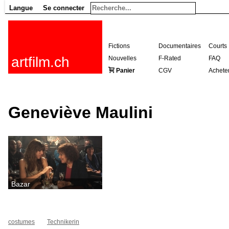
Langue
Se connecter
Fictions
Documentaires
Courts
artfilm.ch
Nouvelles
F-Rated
FAQ
Panier
CGV
Achete
Geneviève Maulini
Bazar
costumes
Technikerin