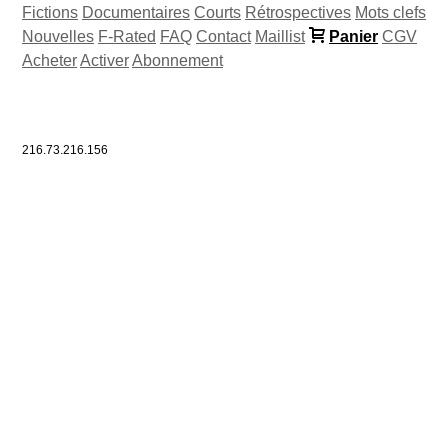
Fictions
Documentaires
Courts
Rétrospectives
Mots clefs
Nouvelles
F-Rated
FAQ
Contact
Maillist
Panier
CGV
Acheter
Activer
Abonnement
216.73.216.156