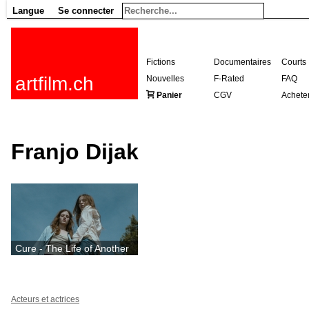
Langue
Se connecter
Fictions
Documentaires
Courts
artfilm.ch
Nouvelles
F-Rated
FAQ
Panier
CGV
Achete
Franjo Dijak
Cure - The Life of Another
Acteurs et actrices