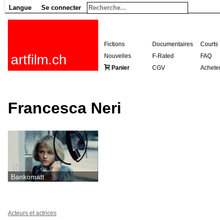
Langue
Se connecter
Fictions
Documentaires
Courts
artfilm.ch
Nouvelles
F-Rated
FAQ
Panier
CGV
Achete
Francesca Neri
Bankomatt
Acteurs et actrices