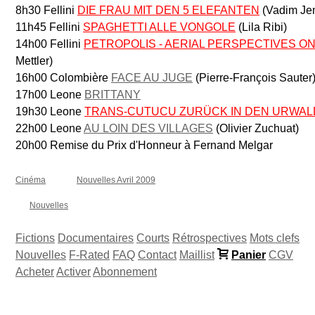
8h30 Fellini
DIE FRAU MIT DEN 5 ELEFANTEN
(Vadim Je
11h45 Fellini
SPAGHETTI ALLE VONGOLE
(Lila Ribi)
14h00 Fellini
PETROPOLIS - AERIAL PERSPECTIVES O
Mettler)
16h00 Colombière
FACE AU JUGE
(Pierre-François Sauter
17h00 Leone
BRITTANY
19h30 Leone
TRANS-CUTUCU ZURÜCK IN DEN URWAL
22h00 Leone
AU LOIN DES VILLAGES
(Olivier Zuchuat)
20h00 Remise du Prix d'Honneur à Fernand Melgar
Cinéma
Nouvelles Avril 2009
Nouvelles
Fictions
Documentaires
Courts
Rétrospectives
Mots clefs
Nouvelles
F-Rated
FAQ
Contact
Maillist
Panier
CGV
Acheter
Activer
Abonnement