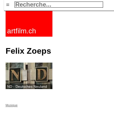
≡
artfilm.ch
Felix Zoeps
ND - Deutsches Neuland
Musique