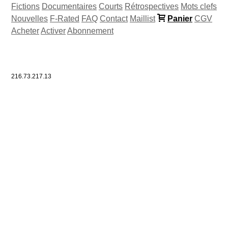
Fictions
Documentaires
Courts
Rétrospectives
Mots clefs
Nouvelles
F-Rated
FAQ
Contact
Maillist
Panier
CGV
Acheter
Activer
Abonnement
216.73.217.13