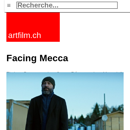
≡
artfilm.ch
Facing Mecca
Fictions
Documentaires
Courts
Rétrospectives
Mots clefs
Nouvelles
F-Rated
FAQ
Contact
Maillist
Panier
CGV
Acheter
Activer
Abonnement
216.73.216.122