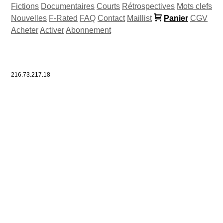
Fictions
Documentaires
Courts
Rétrospectives
Mots clefs
Nouvelles
F-Rated
FAQ
Contact
Maillist
Panier
CGV
Acheter
Activer
Abonnement
216.73.217.18