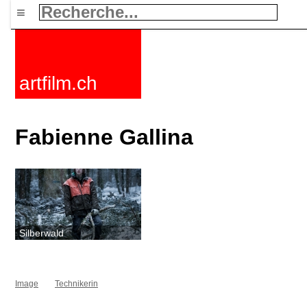
≡
artfilm.ch
Fabienne Gallina
Silberwald
Image
Technikerin