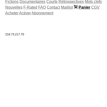
Fictions
Documentaires
Courts
Rétrospectives
Mots clefs
Nouvelles
F-Rated
FAQ
Contact
Maillist
Panier
CGV
Acheter
Activer
Abonnement
216.73.217.70