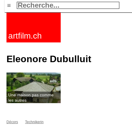
≡
artfilm.ch
Eleonore Dubulluit
Une maison pas comme
les autres
Décors
Technikerin