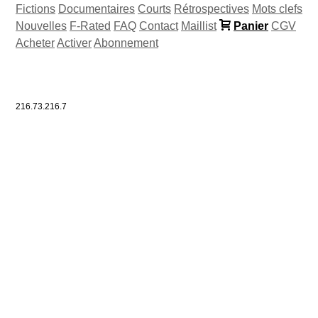
Fictions
Documentaires
Courts
Rétrospectives
Mots clefs
Nouvelles
F-Rated
FAQ
Contact
Maillist
Panier
CGV
Acheter
Activer
Abonnement
216.73.216.7