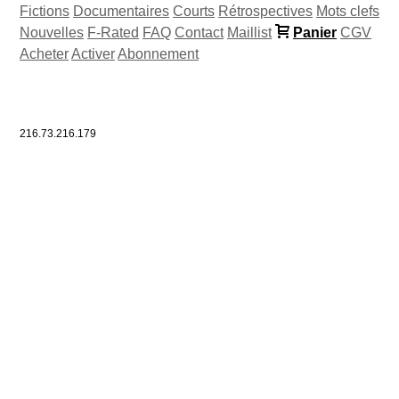
Fictions
Documentaires
Courts
Rétrospectives
Mots clefs
Nouvelles
F-Rated
FAQ
Contact
Maillist
Panier
CGV
Acheter
Activer
Abonnement
216.73.216.179