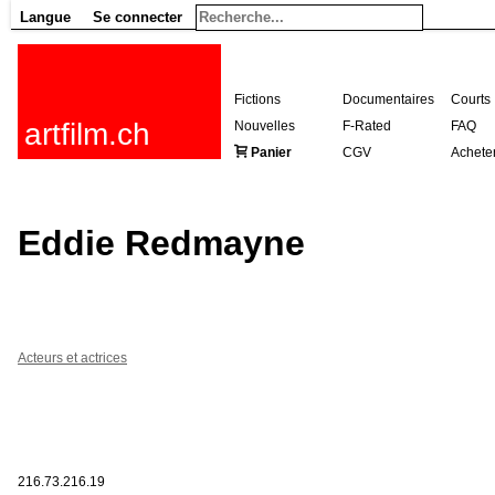
Langue
Se connecter
Fictions
Documentaires
Courts
artfilm.ch
Nouvelles
F-Rated
FAQ
Panier
CGV
Achete
Eddie Redmayne
Acteurs et actrices
216.73.216.19