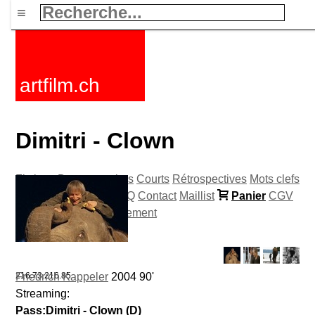
≡
artfilm.ch
Dimitri - Clown
Fictions
Documentaires
Courts
Rétrospectives
Mots clefs
Nouvelles
F-Rated
FAQ
Contact
Maillist
Panier
CGV
Acheter
Activer
Abonnement
Friedrich Kappeler
216.73.216.85
2004 90'
Streaming:
Pass:Dimitri - Clown (D)