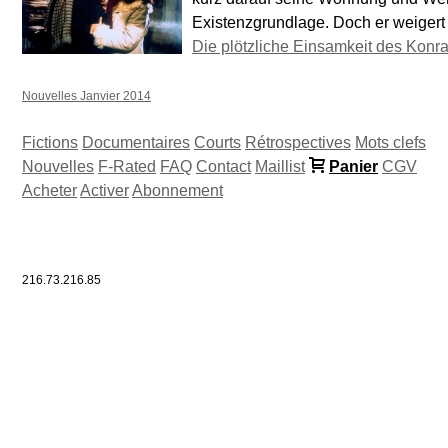
Existenzgrundlage. Doch er weigert 
Die plötzliche Einsamkeit des Konra
Nouvelles Janvier 2014
Fictions
Documentaires
Courts
Rétrospectives
Mots clefs
Nouvelles
F-Rated
FAQ
Contact
Maillist
Panier
CGV
Acheter
Activer
Abonnement
216.73.216.85