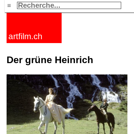
≡
artfilm.ch
Der grüne Heinrich
Fictions
Documentaires
Courts
Rétrospectives
Mots clefs
Nouvelles
F-Rated
FAQ
Contact
Maillist
Panier
CGV
Acheter
Activer
Abonnement
216.73.217.152