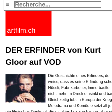
≡
artfilm.ch
DER ERFINDER von Kurt
Gloor auf VOD
Die Geschichte eines Erfinders, der 
weiss, dass es seine Erfindung scho
Nüssli, Fabrikarbeiter, Immerbastler
nicht mehr im Dreck einsinkt und baut
Gleichzeitig tobt in Europa der Krie
Melodrama und Komödie setzt all je
ein filmisches Denkmal, die nicht ins Lexikon kamen, aber 