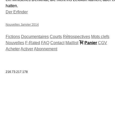
hatten.
Der Erfinder
Nouvelles Janvier 2014
Fictions
Documentaires
Courts
Rétrospectives
Mots clefs
Nouvelles
F-Rated
FAQ
Contact
Maillist
Panier
CGV
Acheter
Activer
Abonnement
216.73.217.178