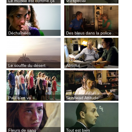
Le monde est comme ça
Vol spécial
Déchaînées
Des bleus dans la police
Le souffle du désert
Absolut
Paul s'en va
Skinhead Attitude
Fleurs de sang
Tout est bien