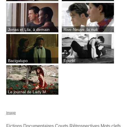
Jonas et Lila, à demain
Rive-Neuve, la nuit
Bacigalupo
Fourbi
Le journal de Lady M.
Image
Fictions
Documentaires
Courts
Rétrospectives
Mots clefs