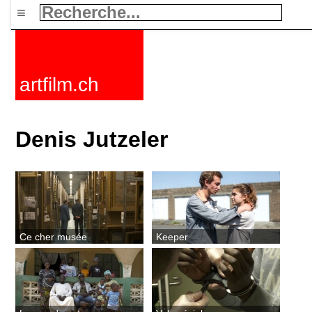
≡
artfilm.ch
Denis Jutzeler
Ce cher musée
Keeper