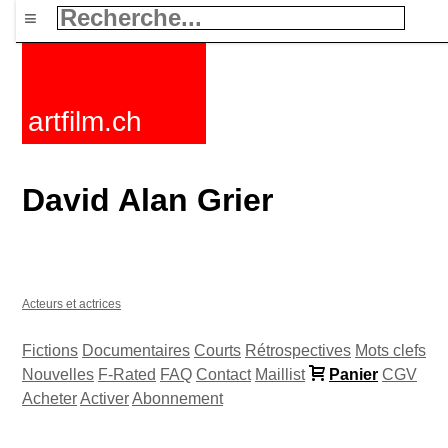
≡
artfilm.ch
David Alan Grier
Acteurs et actrices
Fictions
Documentaires
Courts
Rétrospectives
Mots clefs
Nouvelles
F-Rated
FAQ
Contact
Maillist
Panier
CGV
Acheter
Activer
Abonnement