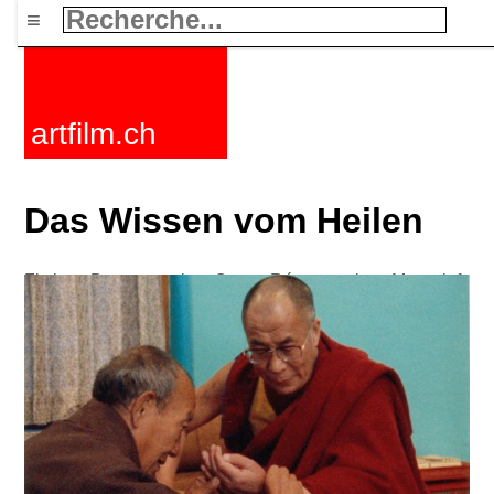
≡
artfilm.ch
Das Wissen vom Heilen
Fictions
Documentaires
Courts
Rétrospectives
Mots clefs
Nouvelles
F-Rated
FAQ
Contact
Maillist
Panier
CGV
Acheter
Activer
Abonnement
216.73.216.82