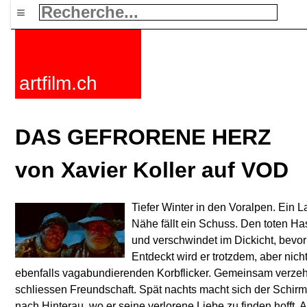
≡
artfilm.ch
DAS GEFRORENE HERZ
von Xavier Koller auf VOD
Tiefer Winter in den Voralpen. Ein L
Nähe fällt ein Schuss. Den toten Has
und verschwindet im Dickicht, bevor
Entdeckt wird er trotzdem, aber nic
ebenfalls vagabundierenden Korbflicker. Gemeinsam verzeh
schliessen Freundschaft. Spät nachts macht sich der Schirm
nach Hinterau, wo er seine verlorene Liebe zu finden hofft.