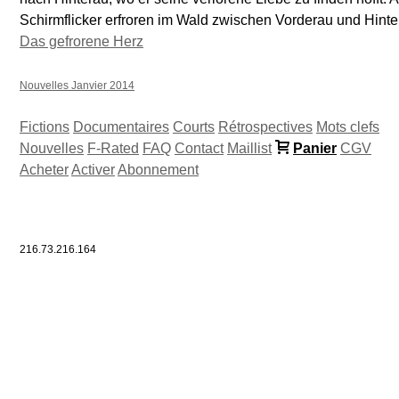
Schirmflicker erfroren im Wald zwischen Vorderau und Hinte
Das gefrorene Herz
Nouvelles Janvier 2014
Fictions
Documentaires
Courts
Rétrospectives
Mots clefs
Nouvelles
F-Rated
FAQ
Contact
Maillist
Panier
CGV
Acheter
Activer
Abonnement
216.73.216.164