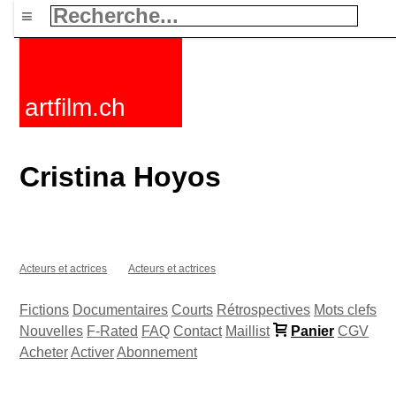
≡
artfilm.ch
Cristina Hoyos
Acteurs et actrices
Acteurs et actrices
Fictions
Documentaires
Courts
Rétrospectives
Mots clefs
Nouvelles
F-Rated
FAQ
Contact
Maillist
Panier
CGV
Acheter
Activer
Abonnement