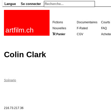
Langue
Se connecter
Fictions
Documentaires
Courts
artfilm.ch
Nouvelles
F-Rated
FAQ
Panier
CGV
Achete
Colin Clark
Scénario
216.73.217.36