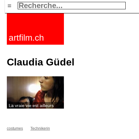
≡
artfilm.ch
Claudia Güdel
La vraie vie est ailleurs
costumes
Technikerin