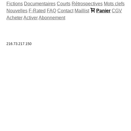
Fictions
Documentaires
Courts
Rétrospectives
Mots clefs
Nouvelles
F-Rated
FAQ
Contact
Maillist
Panier
CGV
Acheter
Activer
Abonnement
216.73.217.150