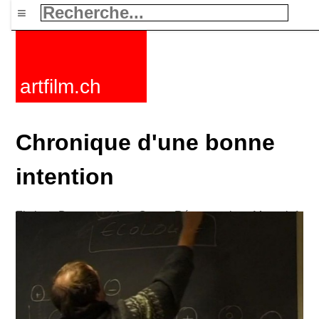
≡
artfilm.ch
Chronique d'une bonne
intention
Fictions
Documentaires
Courts
Rétrospectives
Mots clefs
Nouvelles
F-Rated
FAQ
Contact
Maillist
Panier
CGV
Acheter
Activer
Abonnement
216.73.217.23