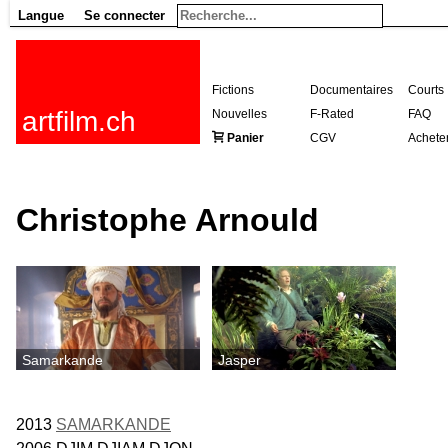
Langue
Se connecter
Fictions
Documentaires
Courts
artfilm.ch
Nouvelles
F-Rated
FAQ
Panier
CGV
Achete
Christophe Arnould
Samarkande
Jasper
2013
SAMARKANDE