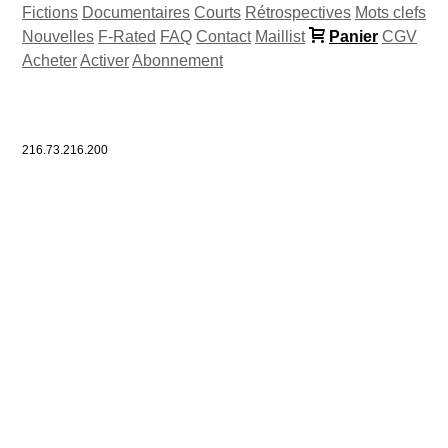
Fictions
Documentaires
Courts
Rétrospectives
Mots clefs
Nouvelles
F-Rated
FAQ
Contact
Maillist
Panier
CGV
Acheter
Activer
Abonnement
216.73.216.200