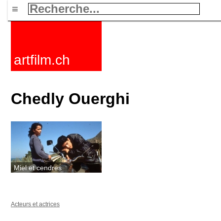
≡
artfilm.ch
Chedly Ouerghi
Miel et cendres
Acteurs et actrices