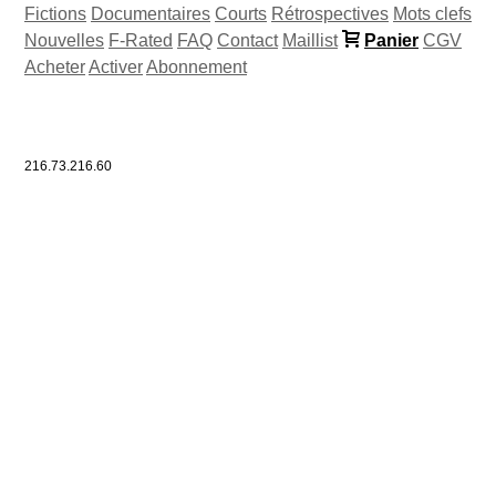
Fictions
Documentaires
Courts
Rétrospectives
Mots clefs
Nouvelles
F-Rated
FAQ
Contact
Maillist
Panier
CGV
Acheter
Activer
Abonnement
216.73.216.60