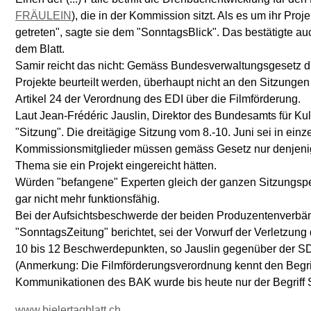
FRÄULEIN
), die in der Kommission sitzt. Als es um ihr Pro
getreten", sagte sie dem "SonntagsBlick". Das bestätigte a
dem Blatt.
Samir reicht das nicht: Gemäss Bundesverwaltungs­gesetz d
Projekte beurteilt werden, überhaupt nicht an den Sitzungen
Artikel 24 der Verordnung des EDI über die Filmförderung.
Laut Jean-Frédéric Jauslin, Direktor des Bundesamts für Kult
"Sitzung". Die dreitägige Sitzung vom 8.-10. Juni sei in einze
Kommissionsmitglieder müssen gemäss Gesetz nur denjenige
Thema sie ein Projekt eingereicht hätten.
Würden "befangene" Experten gleich der ganzen Sitzungspe
gar nicht mehr funktionsfähig.
Bei der Aufsichtsbeschwerde der beiden Produzenten­verb
"SonntagsZeitung" berichtet, sei der Vorwurf der Verletzung
10 bis 12 Beschwerdepunkten, so Jauslin gegenüber der S
(Anmerkung: Die Filmförderungsverordnung kennt den Begriff
Kommunikationen des BAK wurde bis heute nur der Begriff 
www.bielertagblatt.ch