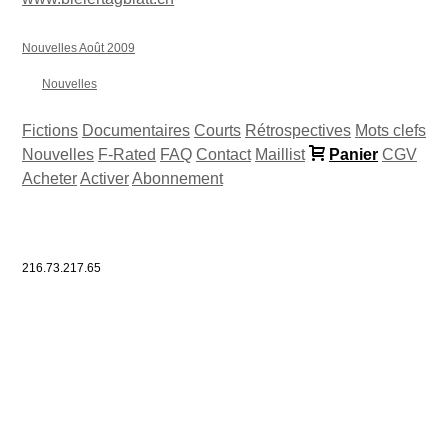
Nouvelles Août 2009
Nouvelles
Fictions
Documentaires
Courts
Rétrospectives
Mots clefs
Nouvelles
F-Rated
FAQ
Contact
Maillist
Panier
CGV
Acheter
Activer
Abonnement
216.73.217.65