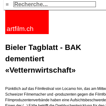
≡
artfilm.ch
Bieler Tagblatt - BAK
dementiert
«Vetternwirtschaft»
Pünktlich auf das Filmfestival von Locarno hin, das am Mittw
Schweizer Filmemacher und -produzenten gegen die Filmfö
Filmproduzenten­verbände haben eine Aufsichtsbeschwerde 
Einen der (...) Fälle betrifft die Drehbuchentwicklung für d