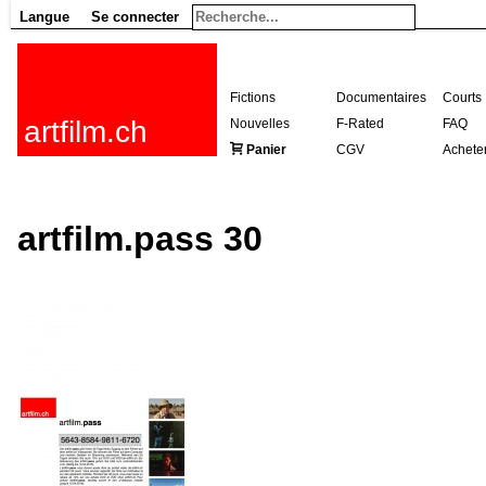
Langue
Se connecter
Fictions
Documentaires
Courts
artfilm.ch
Nouvelles
F-Rated
FAQ
Panier
CGV
Achete
artfilm.pass 30