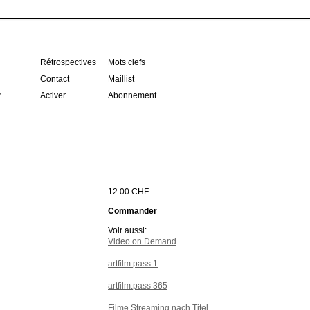
Rétrospectives
Mots clefs
Contact
Maillist
r
Activer
Abonnement
12.00 CHF
Commander
Voir aussi:
Video on Demand
artfilm.pass 1
artfilm.pass 365
Filme Streaming nach Titel